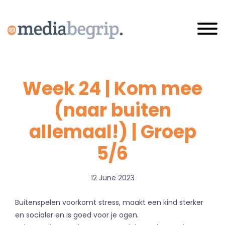
Skip
Mediabegrip
to
Toggle 
main
content
eader
ight
Week 24 | Kom mee
(naar buiten
allemaal!) | Groep
5/6
12 June 2023
Buitenspelen voorkomt stress, maakt een kind sterker
en socialer en is goed voor je ogen.