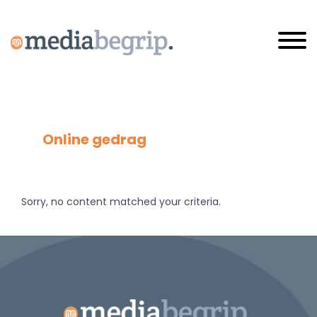
Skip
Mediabegrip
to
Toggle 
main
content
eader
ight
Online gedrag
Sorry, no content matched your criteria.